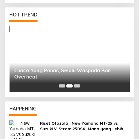
Cuaca Yang Panas, Selalu Waspada Ban
HOT TREND
Overheat
R
F
HAPPENING
Riset Otozola : New Yamaha MT-25 vs
Suzuki V-Strom 250SX, Mana yang Lebih
Nyaman?