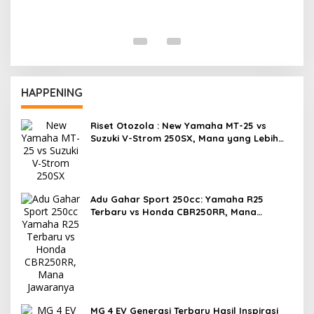
R
F
HAPPENING
Riset Otozola : New Yamaha MT-25 vs
Suzuki V-Strom 250SX, Mana yang Lebih
Nyaman?
Adu Gahar Sport 250cc: Yamaha R25
Terbaru vs Honda CBR250RR, Mana
Jawaranya?
MG 4 EV Generasi Terbaru Hasil Inspirasi