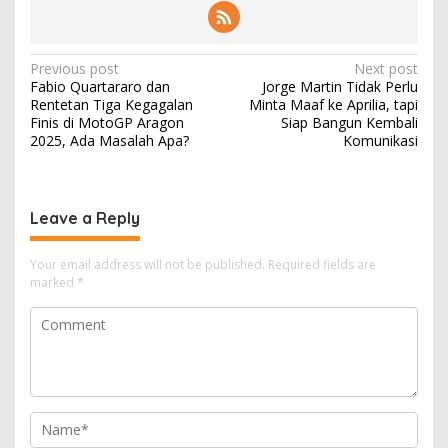
Post
Previous post
Next post
Fabio Quartararo dan
Jorge Martin Tidak Perlu
navigation
Rentetan Tiga Kegagalan
Minta Maaf ke Aprilia, tapi
Finis di MotoGP Aragon
Siap Bangun Kembali
2025, Ada Masalah Apa?
Komunikasi
Leave a Reply
Your email address will not be published.
Required fields are
marked
*