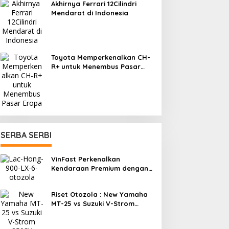
Akhirnya Ferrari 12Cilindri
Mendarat di Indonesia
Toyota Memperkenalkan CH-
R+ untuk Menembus Pasar
Eropa
SERBA SERBI
VinFast Perkenalkan
Kendaraan Premium dengan
Fitur Anti Peluru
Riset Otozola : New Yamaha
MT-25 vs Suzuki V-Strom
250SX, Mana yang Lebih
Nyaman?