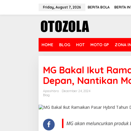
Skip
to
Friday, August 7, 2026
BERITA BOLA
BERITA I
content
HOME
BLOG
HOT
MOTO GP
ZONA I
MG Bakal Ikut Rama
Depan, Nantikan M
Apasihbro
December 24, 2024
Blog
MG akan mеlunсurkаn рrоduk bа