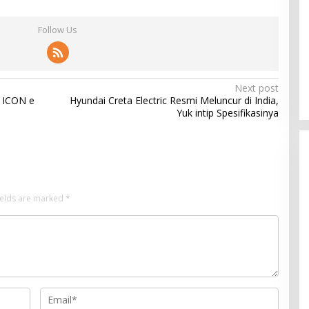
Follow Us
Next post
k ICON e
Hyundai Creta Electric Resmi Meluncur di India,
Yuk intip Spesifikasinya
ields are marked
*