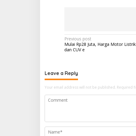
Post
Previous post
Mulai Rp28 Juta, Harga Motor Listri
navigation
dan CUV e
Leave a Reply
Your email address will not be published.
Required f