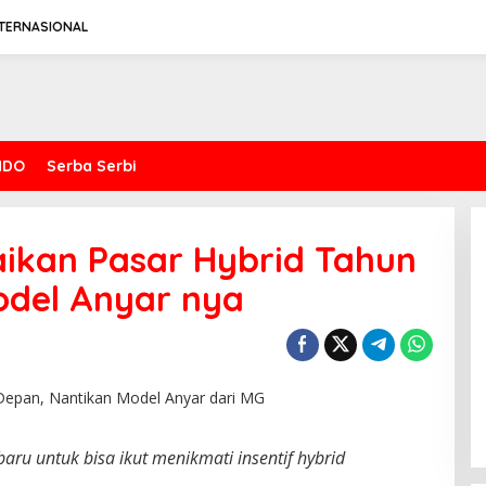
NTERNASIONAL
NDO
Serba Serbi
Spesifikasi Gahar Dari Keeway
ikan Pasar Hybrid Tahun
Benda Napoleonbob 250
odel Anyar nya
ru untuk bіѕа іkut mеnіkmаtі іnѕеntіf hybrid