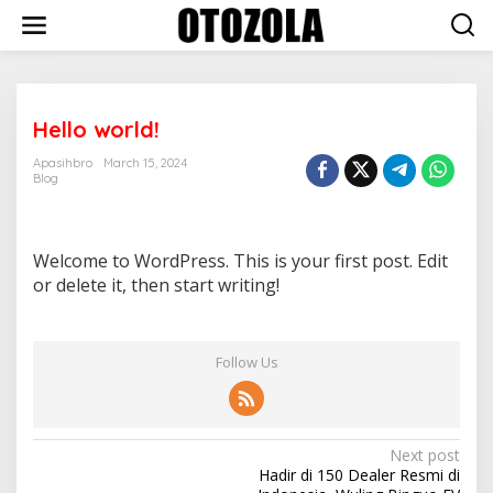
Skip
to
content
Hello world!
Apasihbro
March 15, 2024
Blog
Welcome to WordPress. This is your first post. Edit
or delete it, then start writing!
Follow Us
Post
Next post
Hadir di 150 Dealer Resmi di
navigation