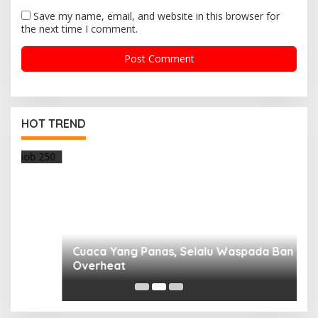
Save my name, email, and website in this browser for
the next time I comment.
Cuaca Yang Panas, Selalu Waspada Ban
HOT TREND
Overheat
R
F