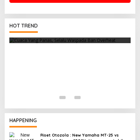
Cuaca Yang Panas, Selalu Waspada Ban
HOT TREND
Overheat
R
F
HAPPENING
Riset Otozola : New Yamaha MT-25 vs