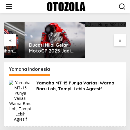
Skip
to
content
VinFast Perkenalkan
Kendaraan Premium
dengan Fitur Anti
Peluru
«
»
Ducati Nilai Gelar
MotoGP 2025 Jadi
Cara Marc Marquez
Membalas Ujian Hidup
Yamaha Indonesia
Yamaha MT-15 Punya Variasi Warna
Baru Loh, Tampil Lebih Agresif