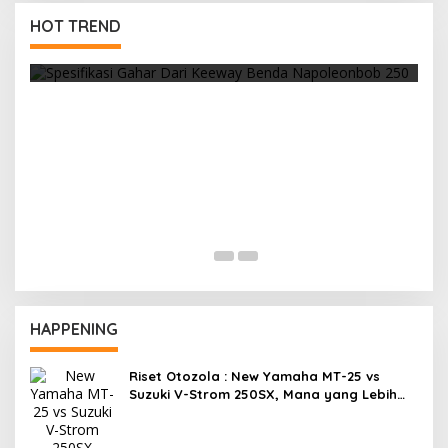
Cuaca Yang Panas, Selalu Waspada Ban
HOT TREND
Overheat
R
F
HAPPENING
Riset Otozola : New Yamaha MT-25 vs
Suzuki V-Strom 250SX, Mana yang Lebih
Nyaman?