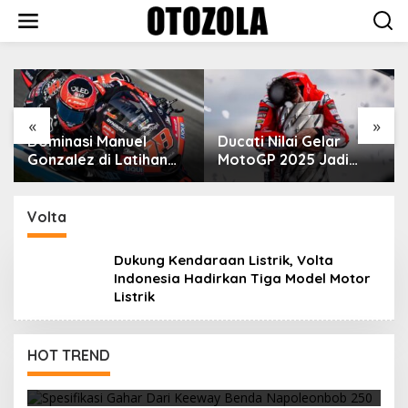
Skip
to
content
VinFast Perkenalkan
Kendaraan Premium
dengan Fitur Anti
Peluru
«
»
Ducati Nilai Gelar
MotoGP 2025 Jadi
Cara Marc Marquez
Membalas Ujian Hidup
Volta
Dukung Kendaraan Listrik, Volta
Indonesia Hadirkan Tiga Model Motor
Listrik
HOT TREND