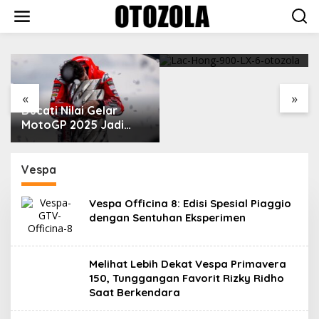
Skip
to
content
VinFast Perkenalkan
Kendaraan Premium
dengan Fitur Anti
Peluru
«
»
Ducati Nilai Gelar
MotoGP 2025 Jadi
Cara Marc Marquez
Membalas Ujian Hidup
Vespa
Vespa Officina 8: Edisi Spesial Piaggio
dengan Sentuhan Eksperimen
Melihat Lebih Dekat Vespa Primavera
150, Tunggangan Favorit Rizky Ridho
Saat Berkendara