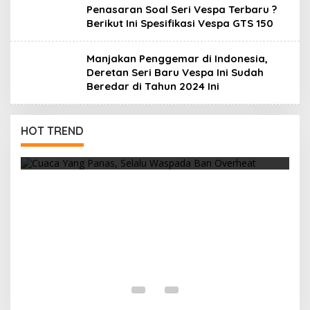
Penasaran Soal Seri Vespa Terbaru ?
Berikut Ini Spesifikasi Vespa GTS 150
Manjakan Penggemar di Indonesia,
Deretan Seri Baru Vespa Ini Sudah
Beredar di Tahun 2024 Ini
Cuaca Yang Panas, Selalu Waspada Ban
HOT TREND
Overheat
R
F