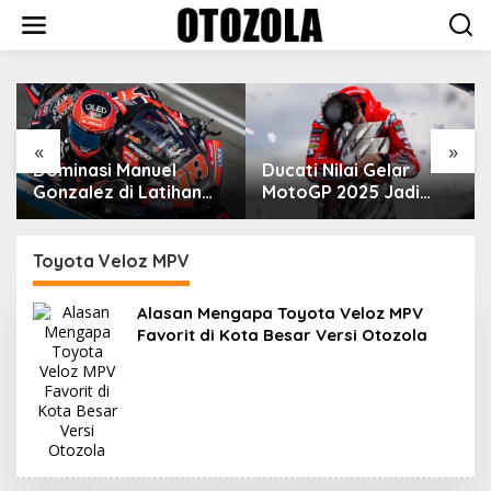
Skip
to
content
VinFast Perkenalkan
Kendaraan Premium
dengan Fitur Anti
Peluru
«
»
Ducati Nilai Gelar
MotoGP 2025 Jadi
Cara Marc Marquez
Membalas Ujian Hidup
Toyota Veloz MPV
Alasan Mengapa Toyota Veloz MPV
Favorit di Kota Besar Versi Otozola