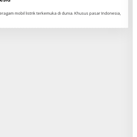
beragam mobil listrik terkemuka di dunia. Khusus pasar Indonesia,
s