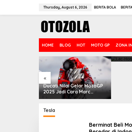
Skip
to
Thursday, August 6, 2026
BERITA BOLA
BERIT
content
HOME
BLOG
HOT
MOTO GP
ZONA I
VinFas
Kendar
dengan 
«
nuel Gonzalez
Ducati Nilai Gelar MotoGP
Moto2 Mandalika
2025 Jadi Cara Marc
l Holgado
Marquez Membalas Ujian
Hidup
Tesla
Berminat Beli Mob
Beredar di Indon