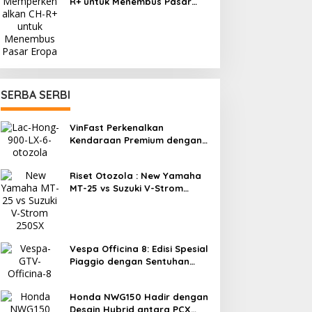
R+ untuk Menembus Pasar
Eropa
SERBA SERBI
VinFast Perkenalkan
Kendaraan Premium dengan
Fitur Anti Peluru
Riset Otozola : New Yamaha
MT-25 vs Suzuki V-Strom
250SX, Mana yang Lebih
Nyaman?
Vespa Officina 8: Edisi Spesial
Piaggio dengan Sentuhan
Eksperimen
Honda NWG150 Hadir dengan
Desain Hybrid antara PCX