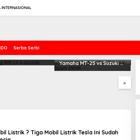
A INTERNASIONAL
NDO
Serba Serbi
t Perkenalkan
V
Riset Otozola : New
aan Premium
S
Yamaha MT-25 vs Suzuki V-
Fitur Anti Peluru
S
Spesifikasi Gahar Dari Keeway
Strom 250SX, Mana yang
Benda Napoleonbob 250
Lebih Nyaman?
»
il Listrik ? Tiga Mobil Listrik Tesla Ini Sudah
esia