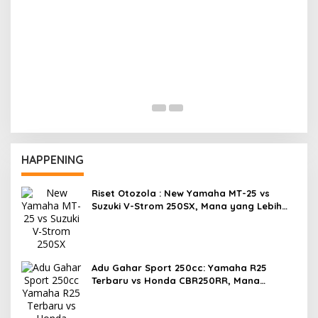
Cuaca Yang Panas, Selalu Waspada Ban
R
Overheat
HAPPENING
Riset Otozola : New Yamaha MT-25 vs
Suzuki V-Strom 250SX, Mana yang Lebih
Nyaman?
Adu Gahar Sport 250cc: Yamaha R25
Terbaru vs Honda CBR250RR, Mana
Jawaranya?