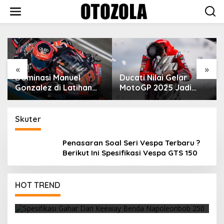
Skip
to
content
VinFast Perkenalkan
Kendaraan Premium
dengan Fitur Anti
Peluru
«
»
Ducati Nilai Gelar
MotoGP 2025 Jadi
Cara Marc Marquez
Membalas Ujian Hidup
Skuter
Penasaran Soal Seri Vespa Terbaru ?
Berikut Ini Spesifikasi Vespa GTS 150
HOT TREND