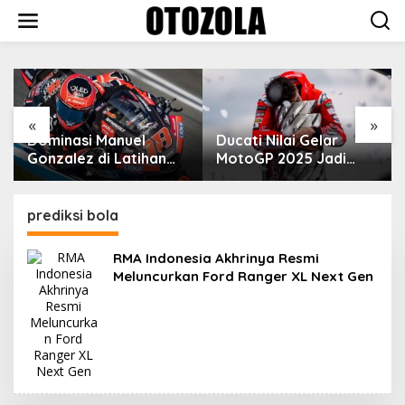
Skip
to
content
VinFast Perkenalkan
Kendaraan Premium
dengan Fitur Anti
Peluru
«
»
Ducati Nilai Gelar
han
MotoGP 2025 Jadi
Cara Marc Marquez
gado
Membalas Ujian Hidup
prediksi bola
RMA Indonesia Akhrinya Resmi
Meluncurkan Ford Ranger XL Next Gen