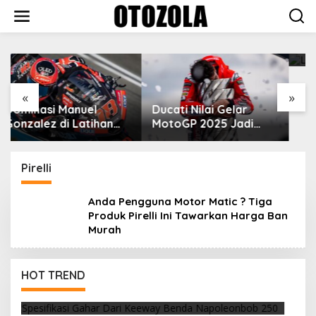
Skip
to
content
VinFast Perkenalkan
Kendaraan Premium
dengan Fitur Anti
Peluru
«
»
Ducati Nilai Gelar
MotoGP 2025 Jadi
Cara Marc Marquez
Membalas Ujian Hidup
Pirelli
Anda Pengguna Motor Matic ? Tiga
Produk Pirelli Ini Tawarkan Harga Ban
Murah
Cuaca Yang Panas, Selalu Waspada Ban
HOT TREND
Overheat