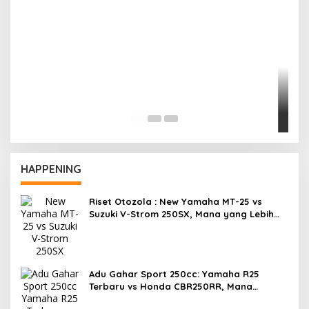
R
F
HAPPENING
Riset Otozola : New Yamaha MT-25 vs
Suzuki V-Strom 250SX, Mana yang Lebih
Nyaman?
Adu Gahar Sport 250cc: Yamaha R25
Terbaru vs Honda CBR250RR, Mana
Jawaranya?