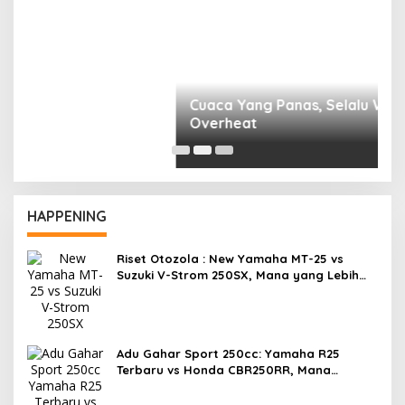
R
F
HAPPENING
Riset Otozola : New Yamaha MT-25 vs
Suzuki V-Strom 250SX, Mana yang Lebih
Nyaman?
Adu Gahar Sport 250cc: Yamaha R25
Terbaru vs Honda CBR250RR, Mana
Jawaranya?