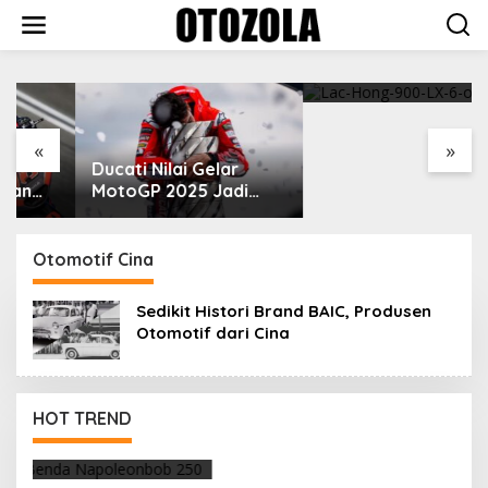
Skip
to
content
VinFast Perkenalkan
Kendaraan Premium
dengan Fitur Anti
Peluru
«
»
Ducati Nilai Gelar
MotoGP 2025 Jadi
Cara Marc Marquez
Membalas Ujian Hidup
Otomotif Cina
Sedikit Histori Brand BAIC, Produsen
Otomotif dari Cina
Cuaca Yang Panas, Selalu Waspada Ban
HOT TREND
Overheat