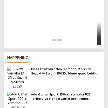
R
F
HAPPENING
Riset Otozola : New Yamaha MT-25 vs
Suzuki V-Strom 250SX, Mana yang Lebih
Nyaman?
Adu Gahar Sport 250cc: Yamaha R25
Terbaru vs Honda CBR250RR, Mana
Jawaranya?