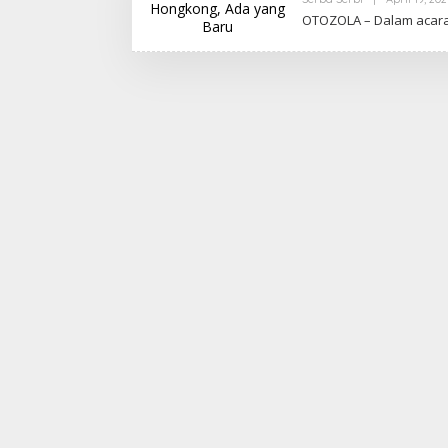
OTOZOLA – Dаlаm acara 