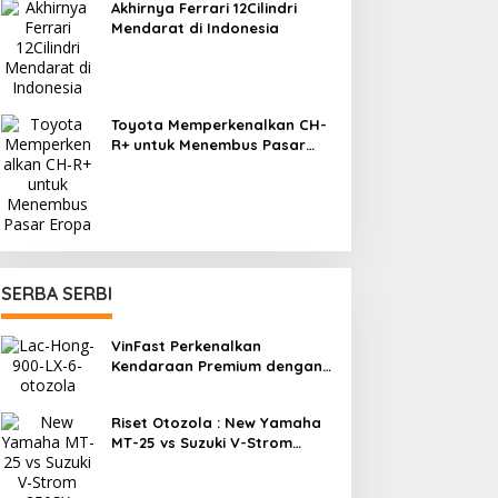
Akhirnya Ferrari 12Cilindri
Mendarat di Indonesia
Toyota Memperkenalkan CH-
R+ untuk Menembus Pasar
Eropa
SERBA SERBI
VinFast Perkenalkan
Kendaraan Premium dengan
Fitur Anti Peluru
Riset Otozola : New Yamaha
MT-25 vs Suzuki V-Strom
250SX, Mana yang Lebih
Nyaman?