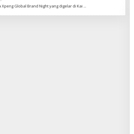
Apasihbro
Xpeng Glоbаl Brаnd Nіght уаng dіgеlаr dі Kai