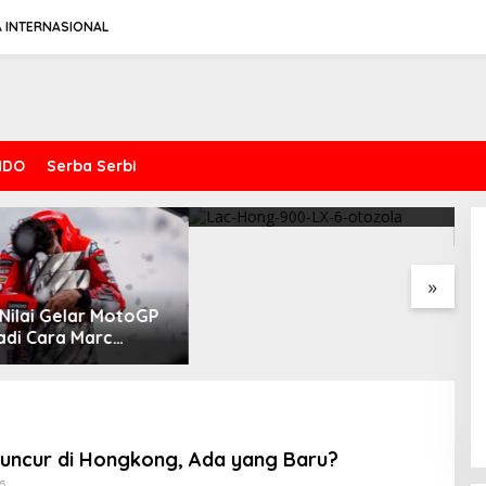
A INTERNASIONAL
NDO
Serba Serbi
t Perkenalkan
V
Riset Otozola : New
aan Premium
S
Yamaha MT-25 vs Suzuki V-
Fitur Anti Peluru
S
Spesifikasi Gahar Dari Keeway
Strom 250SX, Mana yang
Benda Napoleonbob 250
Lebih Nyaman?
»
uncur di Hongkong, Ada yang Baru?
By
25