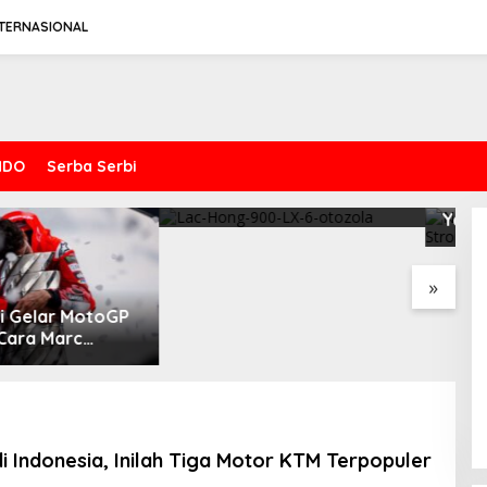
NTERNASIONAL
NDO
Serba Serbi
t Perkenalkan
V
Riset Otozola : New
aan Premium
S
Yamaha MT-25 vs Suzuki V-
Fitur Anti Peluru
S
Spesifikasi Gahar Dari Keeway
Strom 250SX, Mana yang
Benda Napoleonbob 250
Lebih Nyaman?
»
i Indonesia, Inilah Tiga Motor KTM Terpopuler