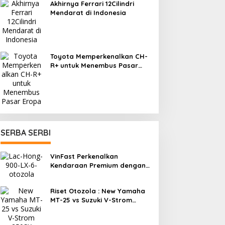
Akhirnya Ferrari 12Cilindri
Mendarat di Indonesia
Toyota Memperkenalkan CH-
R+ untuk Menembus Pasar
Eropa
SERBA SERBI
VinFast Perkenalkan
Kendaraan Premium dengan
Fitur Anti Peluru
Riset Otozola : New Yamaha
MT-25 vs Suzuki V-Strom
250SX, Mana yang Lebih
Nyaman?