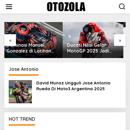
Skip
to
content
VinFast Perkenalkan
Kendaraan Premium
dengan Fitur Anti
Peluru
«
»
Ducati Nilai Gelar
MotoGP 2025 Jadi
Cara Marc Marquez
Membalas Ujian Hidup
Jose Antonio
David Munoz Ungguli Jose Antonio
Rueda Di Moto3 Argentina 2025
r Dari Keeway Benda
HOT TREND
0