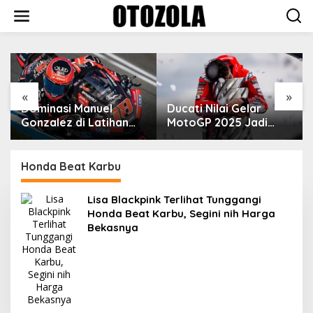
Skip
to
content
VinFast Perkenalkan
Kendaraan Premium
dengan Fitur Anti
Peluru
«
»
Ducati Nilai Gelar
MotoGP 2025 Jadi
Cara Marc Marquez
Membalas Ujian Hidup
Honda Beat Karbu
Lisa Blackpink Terlihat Tunggangi
Honda Beat Karbu, Segini nih Harga
Bekasnya