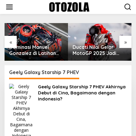
Skip
to
content
VinFast Perkenalkan
Kendaraan Premium
dengan Fitur Anti
Peluru
«
»
Ducati Nilai Gelar
MotoGP 2025 Jadi
Cara Marc Marquez
Membalas Ujian Hidup
Geely Galaxy Starship 7 PHEV
Geely Galaxy Starship 7 PHEV Akhirnya
Debut di Cina, Bagaimana dengan
Indonesia?