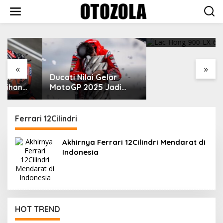
Skip
to
content
VinFast Perkenalkan
Kendaraan Premium
dengan Fitur Anti
Peluru
«
»
Ducati Nilai Gelar
MotoGP 2025 Jadi
Cara Marc Marquez
Membalas Ujian Hidup
Ferrari 12Cilindri
Akhirnya Ferrari 12Cilindri Mendarat di
Indonesia
HOT TREND