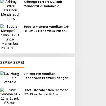
Akhirnya Ferrari 12Cilindri
Mendarat di Indonesia
Toyota Memperkenalkan CH-
R+ untuk Menembus Pasar
Eropa
SERBA SERBI
VinFast Perkenalkan
Kendaraan Premium dengan
Fitur Anti Peluru
Riset Otozola : New Yamaha
MT-25 vs Suzuki V-Strom
250SX, Mana yang Lebih
Nyaman?