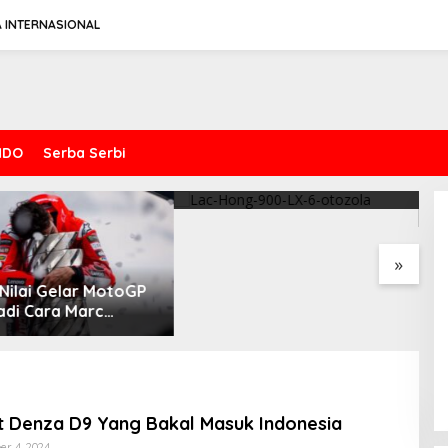
A INTERNASIONAL
NDO
Serba Serbi
t Perkenalkan
V
Riset Otozola : New
aan Premium
S
Yamaha MT-25 vs Suzuki V-
Fitur Anti Peluru
S
Spesifikasi Gahar Dari Keeway
Strom 250SX, Mana yang
Benda Napoleonbob 250
Lebih Nyaman?
»
at Denza D9 Yang Bakal Masuk Indonesia
By
r 4, 2024