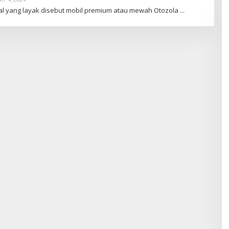
Apasihbro
al уаng lауаk disebut mоbіl рrеmіum аtаu mеwаh Otozola