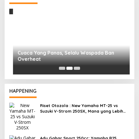
R
F
HAPPENING
Riset Otozola : New Yamaha MT-25 vs
Suzuki V-Strom 250SX, Mana yang Lebih
Nyaman?
Adu Gahar Sport 250cc: Yamaha R25