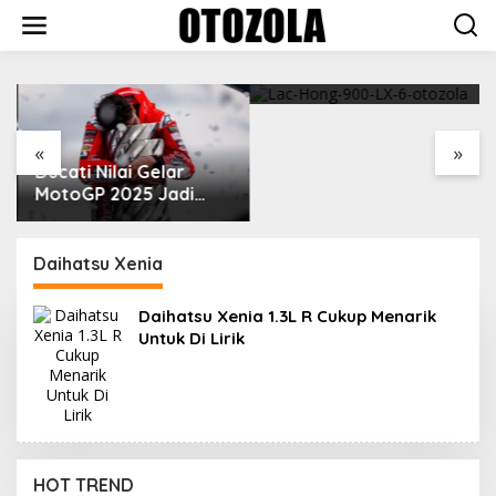
Skip
to
content
VinFast Perkenalkan
Kendaraan Premium
dengan Fitur Anti
Peluru
«
»
Ducati Nilai Gelar
MotoGP 2025 Jadi
Cara Marc Marquez
Membalas Ujian Hidup
Daihatsu Xenia
Daihatsu Xenia 1.3L R Cukup Menarik
Untuk Di Lirik
Cuaca Yang Panas, Selalu Waspada Ban
HOT TREND
Overheat