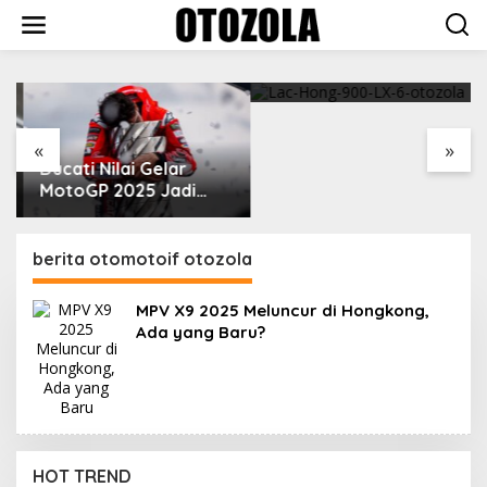
Skip
to
content
VinFast Perkenalkan
Kendaraan Premium
dengan Fitur Anti
Peluru
«
»
Ducati Nilai Gelar
MotoGP 2025 Jadi
Cara Marc Marquez
Membalas Ujian Hidup
berita otomotoif otozola
MPV X9 2025 Meluncur di Hongkong,
Ada yang Baru?
Cuaca Yang Panas, Selalu Waspada Ban
HOT TREND
Overheat