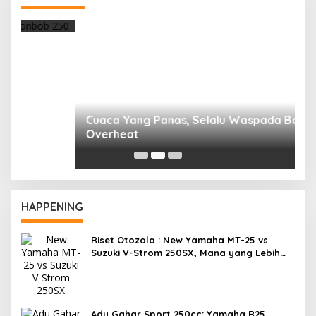
R
F
HAPPENING
Riset Otozola : New Yamaha MT-25 vs
Suzuki V-Strom 250SX, Mana yang Lebih
Nyaman?
Adu Gahar Sport 250cc: Yamaha R25