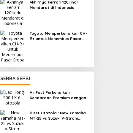
Akhirnya Ferrari 12Cilindri
Mendarat di Indonesia
Toyota Memperkenalkan CH-
R+ untuk Menembus Pasar
Eropa
SERBA SERBI
VinFast Perkenalkan
Kendaraan Premium dengan
Fitur Anti Peluru
Riset Otozola : New Yamaha
MT-25 vs Suzuki V-Strom
250SX, Mana yang Lebih
Nyaman?