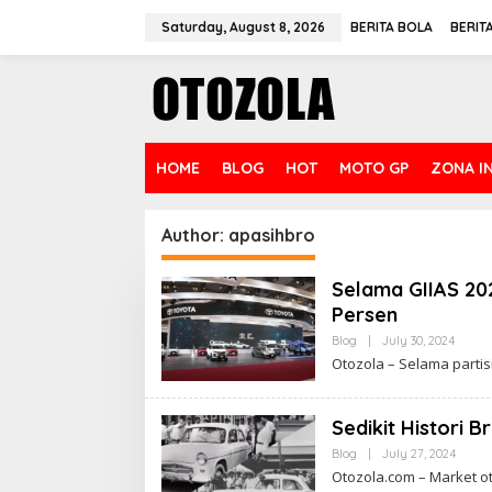
Skip
to
Saturday, August 8, 2026
BERITA BOLA
BERIT
content
HOME
BLOG
HOT
MOTO GP
ZONA I
Author:
apasihbro
Selama GIIAS 202
Persen
By
Blog
|
July 30, 2024
Apasih
Otozola – Sеlаmа раrtіѕі
Sedikit Histori 
By
Blog
|
July 27, 2024
Apasi
Otozola.com – Market о