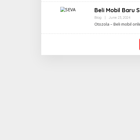
Beli Mobil Baru 
By
Blog
|
June 23, 2024
Apasi
Otozola – Beli mobil onl