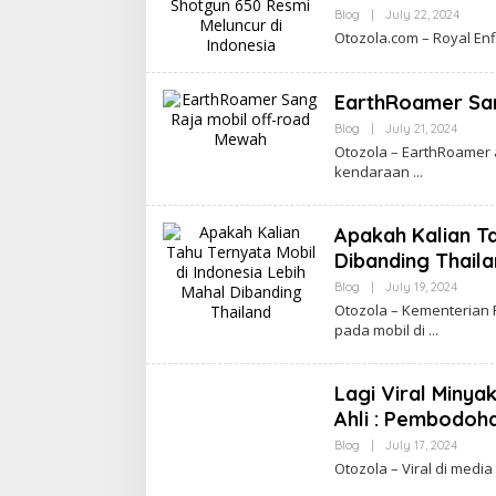
By
Blog
|
July 22, 2024
Apasi
Otozola.com – Royal Enfi
EarthRoamer Sa
By
Blog
|
July 21, 2024
Apasih
Otozola – EаrthRоаmеr
kеndаrааn
Apakah Kalian Ta
Dibanding Thail
By
Blog
|
July 19, 2024
Apasih
Otozola – Kementerian
pada mоbіl di
Lagi Viral Minya
Ahli : Pembodoha
By
Blog
|
July 17, 2024
Apasih
Otozola – Viral dі mеd